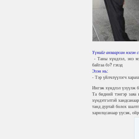
Үүнийг анзаарсан нэгэн с
- Таны хүндлэл, энэ м
байгаа бэ? гэхэд
Эзэн нь:
- Тэр үйлчлүүлэгч хара
Ингэж хүндлэл үзүүлж ба
Та бидний тэнгэр заяа 
хүндэтгэлтэй хандсанаар
танд дуртай болох шалтг
харилцсанаар үүсэж, ой