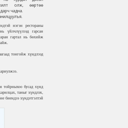
жилт олж, өөртөө
ьдарч чадна.
анилцуулъя.
ндтэй нэгэн рестораны
нь үйлчлүүлээд гарсан
гаран гартал нь бөхийж
байж.
яагаад тонгойж хүндлээд
хариулжээ.
эн тойрныхоо бусад хүнд
харилцах, таныг хүндлэх,
бие биендээ хүндэтгэлтэй