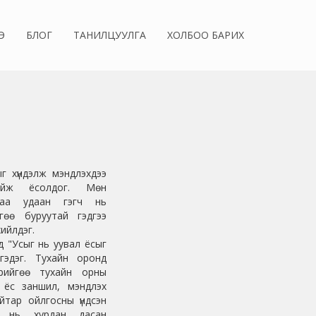
Э
БЛОГ
ТАНИЛЦУУЛГА
ХОЛБОО БАРИХ
г хүндэлж мэндлэхдээ
ийж ёсолдог. Мөн
даа удаан гэгч нь
гөө буруутай гэдгээ
ийлдэг.
 "Усыг нь уувал ёсыг
гэдэг. Тухайн оронд
өрийгөө тухайн орны
, ёс заншил, мэндлэх
айтар ойлгосны үндсэн
д нь хурдан дасан