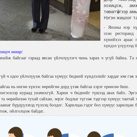
зохицож, ам
төвөггүйгээр ам
Нэгэн жишээг т
- Японы нэр хү
эзэн ресторанд 
хүнийхээ араас 
хүндэл үзүүлээд 
ониуч нөхөр:
эхийж байгааг гараад явсан үйлчлүүлэгч чинь харах ч үгүй байна. Та 
хгүй ч одоо үйлчлүүлж байгаа хүмүүс бидний хүндлэлийг хардаг юм гэж 
йгаа нь нөгөө хүнээс өөрийгөө дорд үзэж байгаа хэрэг ерөөсөө биш.
ингэснээр нураад уначихгүй. Харин ч биднийг түшээд авах байх. Эрг
 та өөрийнхөө тухай сайхан, эерэг бодлыг түгээж тэдгээр хүмүүс тантай 
ааныг бүрдүүлэхэд түлхэц болдог. Харилцаа гэдэг бол хүмүүс харилцан 
ртож, ойлголцож байдаг.