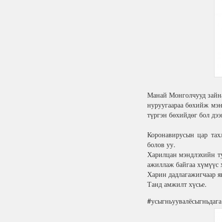
Манай Монголчууд зайна
нуруугаараа бөхийж мэн
түргэн бөхийдөг бол дээ
Коронавирусын цар тах
болов уу.
Харилцан мэндлэхийн ту
ажиллаж байгаа хүмүүс 
Харин дадлагажигчаар яв
Танд амжилт хүсье.
#усыгньуувалёсыгньдага