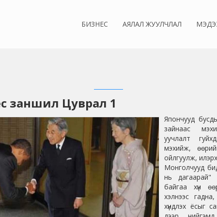
БИЗНЕС
АЯЛАЛ ЖУУЛЧЛАЛ
МЭДЭ
ёс заншил Цуврал 1
Япончууд бусды
зайнаас мэх
уучлалт гуйх
мэхийж, өөрий
ойлгуулж, илэрх
Монголчууд бид
нь дагаарай" 
байгаа хүн ө
хэлнээс гадна
хүндлэх ёсыг с
дээр нийгэм