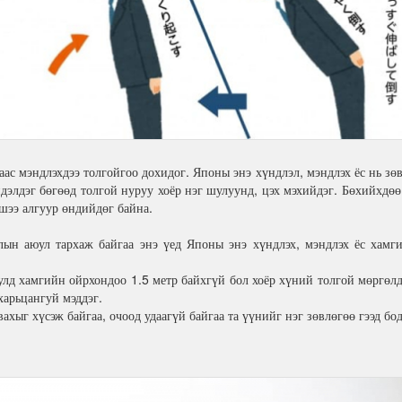
ас мэндлэхдээ толгойгоо дохидог. Японы энэ хүндлэл, мэндлэх ёс нь зөв
дэлдэг бөгөөд толгой нуруу хоёр нэг шулуунд, цэх мэхийдэг. Бөхийхдөө 
шээ алгуур өндийдөг байна.
лын аюул тархаж байгаа энэ үед Японы энэ хүндлэх, мэндлэх ёс хам
лд хамгийн ойрхондоо 1.5 метр байхгүй бол хоёр хүний толгой мөргөлд
харьцангуй мэддэг.
ахыг хүсэж байгаа, очоод удаагүй байгаа та үүнийг нэг зөвлөгөө гээд бо