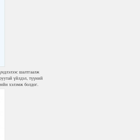
үндлэлээс шалтгаалж
руутай үйлдэл, түүний
еийн хэлэмж болдог.