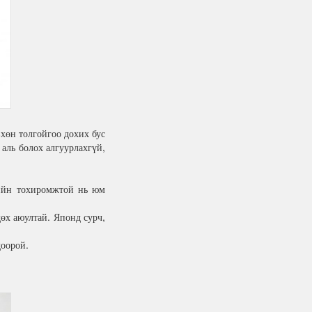
хөн толгойгоо дохих бус
аль болох алгуурлахгүй,
гийн тохиромжтой нь юм
өх аюултай. Японд сурч,
доорой.