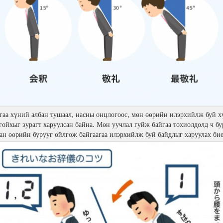
гаа хүний албан тушаал, насны онцлогоос, мөн өөрийн илэрхийлж буй х
гойхыг зурагт харуулсан байна. Мөн уучлал гуйж байгаа тохиолдолд ч бу
лан өөрийн бурууг ойлгож байгаагаа илэрхийлж буй байдлыг харуулах би