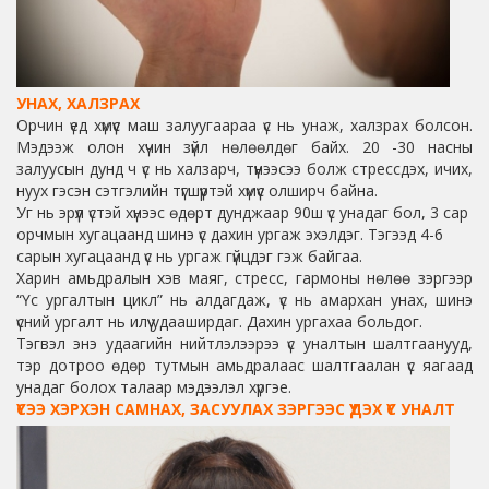
УНАХ, ХАЛЗРАХ
Орчин үед хүмүүс маш залуугаараа үс нь унаж, халзрах болсон.
Мэдээж олон хүчин зүйл нөлөөлдөг байх. 20 -30 насны
залуусын дунд ч үс нь халзарч, түүнээсээ болж стрессдэх, ичих,
нуух гэсэн сэтгэлийн түгшүүртэй хүмүүс олширч байна.
Уг нь эрүүл үстэй хүнээс өдөрт дунджаар 90ш үс унадаг бол, 3 сар
орчмын хугацаанд шинэ үс дахин ургаж эхэлдэг. Тэгээд 4-6
сарын хугацаанд үс нь ургаж гүйцдэг гэж байгаа.
Харин амьдралын хэв маяг, стресс, гармоны нөлөө зэргээр
“Үс ургалтын цикл” нь алдагдаж, үс нь амархан унах, шинэ
үсний ургалт нь илүү удааширдаг. Дахин ургахаа больдог.
Тэгвэл энэ удаагийн нийтлэлээрээ үс уналтын шалтгаанууд,
тэр дотроо өдөр тутмын амьдралаас шалтгаалан үс яагаад
унадаг болох талаар мэдээлэл хүргэе.
ҮСЭЭ ХЭРХЭН САМНАХ, ЗАСУУЛАХ ЗЭРГЭЭС ҮҮДЭХ ҮС УНАЛТ