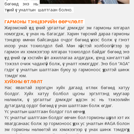
бөгөөд энэ нь
түүний үс уналтын шалтгаан болно.
ГАРМОНЫ ТЭНЦВЭРИЙН ӨӨРЧЛӨЛТ
Жирэмсний үед үсний ургалтыг дэмждэг эм гармоны ялгарал
нэмэгдэж, үс унах нь багасдаг. Харин төрсний дараа гармоны
тэнцвэр өмнөх байсандаа очдог бөгөөд үүнээс болж үс гэнэт
ихээр унах тохиолдол бий. Мөн хүйстэй холбоогүйгээр эр
гармон их хэмжээгээр ялгарах тохиолдол байдаг бөгөөд энэ
үед үсний сүүн хэсгийн үйл ажиллагаа алдагдаж, үсэнд хангалттай
тэжээл очиж чадахгүй болж, үс уналт нэмэгддэг. Энэ бол “AGA”
гэдэг үс уналтын шалтгаан буюу эр гармоноос үүдэлтэй шинж
тэмдэг юм.
ХУЙХНЫ ӨТЛӨЛТ
Нас явахтай зэрэгцэн хуйх дагаад өтлөх бөгөөд хатуу
болдог. Хуйх хатуу болбол цусны эргэлтэнд муугаар
нөлөөлж, үс ургалтыг дэмждэг үндсэн эс нь тэжээлийн
дутагдалд ордог бөгөөд үс унах шалтгаан болж өгдөг.
Үс уналтын шалтгаан болдог гол өвчнүүд
Үс уналтыг шалтгаан болдог өвчин бол гормоны шүүрэл хэт их
явагдсанаас болж эр гормоноос үүдэх ус уналтын #AGA болон
эм гормоны нөлөөтэй их хэмжээгээр үс унах шинж тэмдэгүүд