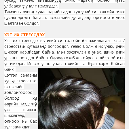
бусад тэжээл, витаминууд очиж чадахгүй болно. Үүнээс
улбаалж үс уналт нэмэгддэг.
Тамхины хувьд судас нарийсгадаг тул үсний сүүн толгойд очих
цусны эргэлт багасч, тэжээлийн дутагдалд орсноор үс унах
шалтгаан болдог.
ХЭТ ИХ СТРЕССДЭХ
Хэт их стрессдэх нь үсний сүүн толгойн үйл ажиллагааг хэсэг/
стресстэй/ хугацаанд зогсоодог. Үүнээс болж үс их унах, үсний
ширхэг нарийсдаг байна. Мөн хэсэгчлэн үс унах, шинэ үсний
ургалт зогсдог байна. Өөрөөр хэлбэл тойрог хэлбэртэй үс нь
уначихдаг. Ингэж үс нь унасан хүнийг та бүхэн харж байсан
байх.
Сэтгэл санааны
хувьд стресстэх,
сэтгэлийн
зовлонгоосоо
болоод хүн
өөрийн мэдэлгүй
үсээ ширхэг
ширхэгээр,
олноор нь бас
зулгаачихдаг