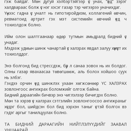
гэж байдаг. Мөн дугуй хэлбэртэйгээр үс унах, “үлд” зэрэг
халдвараас болж үс нэг хэсэг газар тэр чигээрээ уначихдаг.
Үүнээс гадна үс уналт нь гипотиройдизм, коллагений өвчин,
ревматоид артрит гэх мэт системийн өвчний үед ч
тохиолдож болно.
Ийм олон шалтгаанаар өдөр тутмын амьдралд бидний үс
унадаг.
Мэдээж удмын шинж чанартай үс халзрах явдал залуу хүмүүст их
тохиолддог.
Энэ болгонд бид стрессдэж, бүр л санаа зовох нь их болдог.
Олны газар явахаасаа төвөгшөөж, аль болох хойшоо суух
нь элбэг.
Гэхдээ орчин үед шинжлэх ухаан хөгжсөнөөр ҮС ХАЛЗРАХ
зовлонгоос ангижрах боломжийг олгож байна.
Бидний дараагийн бичвэр энэ чиглэлээр бичигдэх болно.
Мөн та хэрэв үс халзрах сэтгэлийн зовлонгоосоо ангижрахыг
хүсдэг бол, шийдсэн бол бид хэрхэн таныг үстэй болгох вэ
гэдэг аргыг танилцуулах болно.
ТА БИДНИЙ ДАРААГИЙН НИЙТЛЭЛҮҮДИЙГ ЗААВАЛ
УНШААРАЙ.