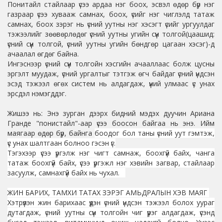
Понитайл стайлаар үсээ ардаа нэг боох, эсвэл өдөр бүр нэг
газраар үсээ хувааж самнах, боох, үсийг нэг чиглэлд татаж
самнах, боох зэрэг нь үсний уутны нэг хэсэгт үсийг ургуулдаг
тэжээлийг зөөвөрлөдөг үсний уутны угийн сүүн толгой(цаашид:
үсний сүүн толгой, үсний уутны угийн бөндгөр цагаан хэсэг)-д
ачаалал өгдөг байна.
Ингэснээр үсний сүүн толгойн хэсгийн ачааллаас болж цусны
эргэлт муудаж, үсний ургалтыг тэтгэж өгч байдаг үсний үндсэн
эсэд тэжээл өгөх систем нь алдагдаж, үүний улмаас үс унах
эрсдэл нэмэгддэг.
Жишээ нь: Энэ зурган дээрх бидний мэдэх дуучин Ариана
Гранде "понистайл"-аар үсээ боосон байгаа нь энэ. Ийм
маягаар өдөр бүр, байнга
боодог бол таны үсний уут гэмтэж,
үс унах шалтгаан болноо гэсэн үг.
Тэгэхээр үсээ үргэлж нэг чигт самнаж, боохгүй байх, чанга
татаж боохгүй байх, үсээ үргэжл нэг хэвийн загвар, стайлаар
засуулж, самнахгүй байх нь чухал.
ЖИН БАРИХ, ТАМХИ ТАТАХ ЗЭРЭГ АМЬДРАЛЫН ХЭВ МАЯГ
Хэтрүүлэн жин барихаас үүдэн үсний үндсэн тэжээл болох уураг
дутагдаж, үсний уутны сүүн толгойн чиг үүрэг алдагдаж, үсэнд