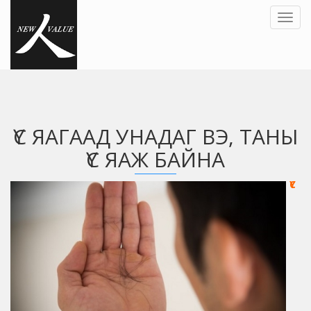
Toggl
navig
ҮС ЯАГААД УНАДАГ ВЭ, ТАНЫ
ҮС ЯАЖ БАЙНА
ҮС