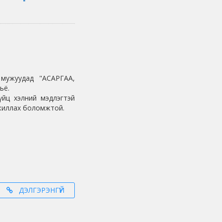
мужуудад "АСАРГАА,
ьё.
үйц хэлний мэдлэгтэй
жиллах боломжтой.
ДЭЛГЭРЭНГҮЙ