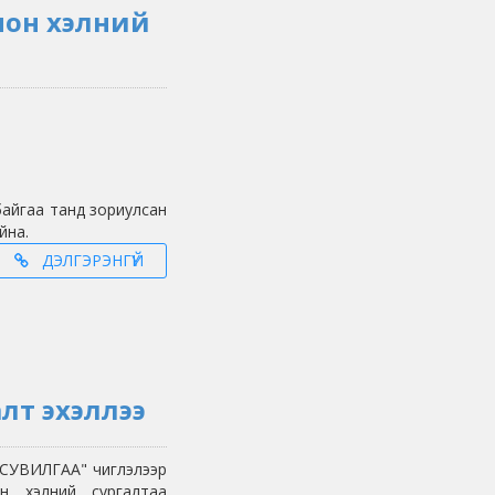
пон хэлний
айгаа танд зориулсан
йна.
ДЭЛГЭРЭНГҮЙ
лт эхэллээ
 СУВИЛГАА" чиглэлээр
н хэлний сургалтаа