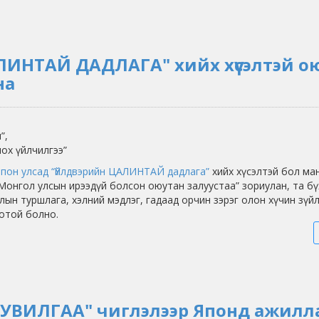
ИНТАЙ ДАДЛАГА" хийх хүсэлтэй о
на
”,
ох үйлчилгээ”
Япон улсад “Үйлдвэрийн ЦАЛИНТАЙ дадлага”
хийх хүсэлтэй бол ма
Монгол улсын ирээдүй болсон оюутан залуустаа” зориулан, та бү
лын туршлага, хэлний мэдлэг, гадаад орчин зэрэг олон хүчин зүйл
отой болно.
СУВИЛГАА" чиглэлээр Японд ажилла