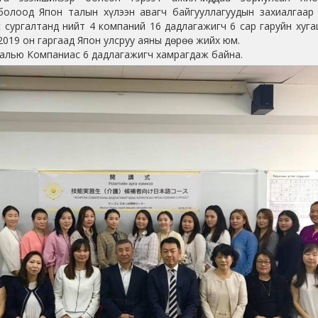
 болоод Япон талын хүлээн авагч байгууллагуудын захиалгаар
с сургалтанд нийт 4 компаний 16 дадлагажигч 6 сар гаруйн хуг
2019 он гаргаад Япон улсруу аяны дөрөө жийх юм.
Валью Компаниас 6 дадлагажигч хамрагдаж байна.