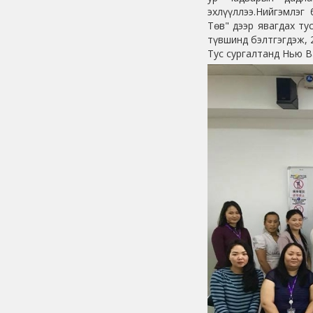
эхлүүллээ.Нийгэмлэг
Төв" дээр явагдах ту
түвшинд бэлтгэгдэж, 
Тус сургалтанд Нью 