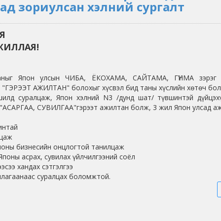
д зориулсан хэлний сургалт
Я
ЖИЛЛАЯ!
ныг Япон улсын ЧИБА, ЁКОХАМА, САЙТАМА, ГҮНМА зэрэг 
 "ГЭРЭЭТ АЖИЛТАН" болохыг хүсвэл бид таны хүслийн хөтөч бол
шилд суралцаж, Япон хэлний N3 /дунд шат/ түвшинтэй дүйцэх
 "АСАРГАА, СУВИЛГАА"гэрээт ажилтан болж, 3 жил Япон улсад а
линтай
лцаж
поны бизнесийн онцлогтой танилцаж
 Японы асрах, сувилах үйлчилгээний соёл
эсээ хандах сэтгэлгээ
ллагаанаас суралцах боломжтой.