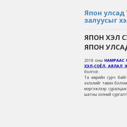
Япон улсад
залуусыг х
ЯПОН ХЭЛ С
ЯПОН УЛСА
2018 оны
НАМРААС 
ХЭЛ-СОЁЛ, АЯЛАЛ
болгоё.
Та өөрийн сурч бай
эхлэлийг тавих болом
мэргэжлээр суралцаж 
шатны хэлний сургалт