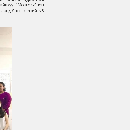
 ийнхүү "Монгол-Япон
ацаанд Япон хэлний N3