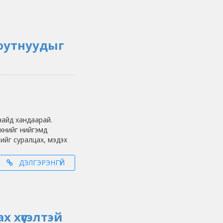
юутнуудыг
найд хандаарай.
хнийг нийгэмд
ийг суралцах, мэдэх
ДЭЛГЭРЭНГҮЙ
х хүсэлтэй