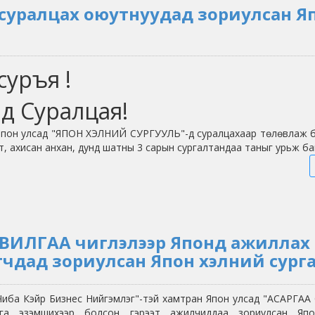
 суралцах оюутнуудад зориулсан Я
суръя !
д Суралцая!
 Япон улсад "ЯПОН ХЭЛНИЙ СУРГУУЛЬ"-д суралцахаар төлөвлаж б
т, ахисан анхан, дунд шатны 3 сарын сургалтандаа таныг урьж ба
ВИЛГАА чиглэлээр Японд ажиллах
чдад зориулсан Япон хэлний сурга
Чиба Кэйр Бизнес Нийгэмлэг"-тэй хамтран Япон улсад "АСАРГАА
га эзэмшихээр болсон гэрээт ажилчиддаа зориулсан Япо