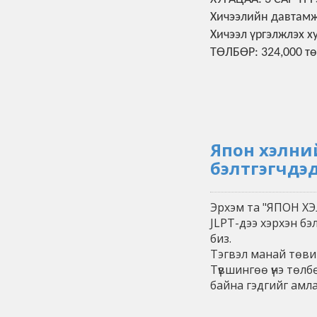
Хичээлийн давтамж:
Хичээл үргэлжлэх х
ТӨЛБӨР: 324,000 т
Япон хэлни
бэлтгэгчдэд
Эрхэм та "ЯПОН ХЭ
JLPT-дээ хэрхэн бэ
биз.
Тэгвэл манай төв
Түвшингөө үнэ төл
байна гэдгийг амла