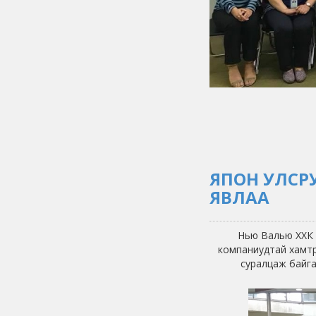
ЯПОН УЛСР
ЯВЛАА
Нью Валью ХХК 
компаниудтай хамтр
суралцаж байга