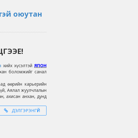
тэй оюутан
ГЭЭЕ!
а
хийх хүсэлтэй
ЯПОН
хан боломжийг санал
ад өөрийн карьерийн
гүй, Аялал жуулчлалын
н, ахисан анхан, дунд
ДЭЛГЭРЭНГҮЙ