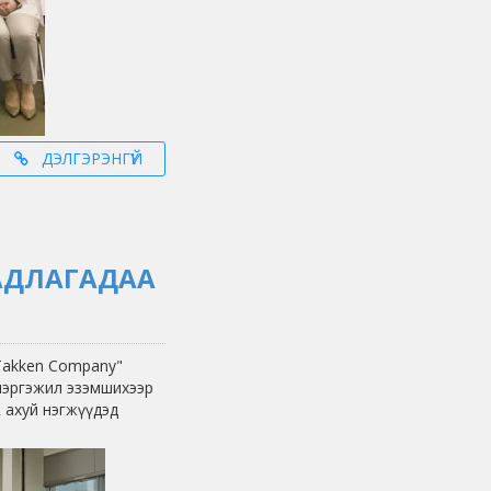
ДЭЛГЭРЭНГҮЙ
АДЛАГАДАА
Takken Company"
мэргэжил эзэмшихээр
 ахуй нэгжүүдэд