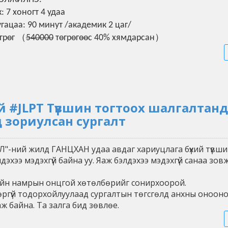
 7 хоногт 4 удаа
угацаа: 90 минут /академик 2 цаг/
өгрөг （
540000
төгрөгөөс 40% хямдарсан）
й #JLPT Түвшин тогтоох шалгалтанд
 зориулсан сургалт
Л"-ний жилд ГАНЦХАН удаа авдаг хариуцлага бүхий түвш
лдэхээ мэдэхгүй байна уу. Яаж бэлдэхээ мэдэхгүй санаа зо
ийн намрын онцгой хөтөлбөрийг сонирхоорой.
бөргүй тодорхойлуулаад сургалтын төгсгөлд анхны онооно
ж байна. Та залга бид зөвлөе.