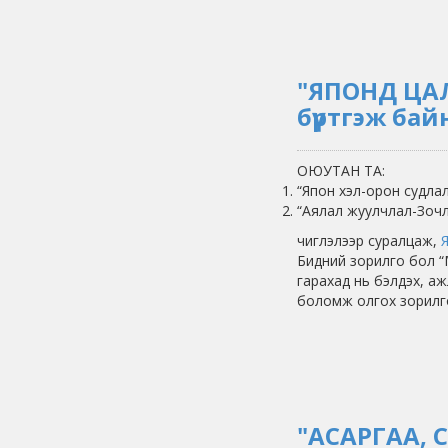
"ЯПОНД ЦАЛ
бүртгэж бай
ОЮУТАН ТА:
“Япон хэл-орон судлал
“Аялал жуулчлал-Зочл
чиглэлээр суралцаж,
Бидний зорилго бол “
гарахад нь бэлдэх, аж
боломж олгох зорилг
"АСАРГАА, 