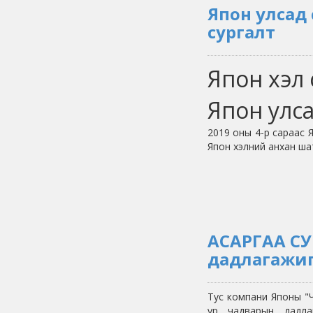
Япон улсад
сургалт
Япон хэл 
Япон улса
2019 оны 4-р сараас
Япон хэлний анхан ша
АСАРГАА СУ
дадлагажиг
Тус компани Японы "
ур чадварын дадла