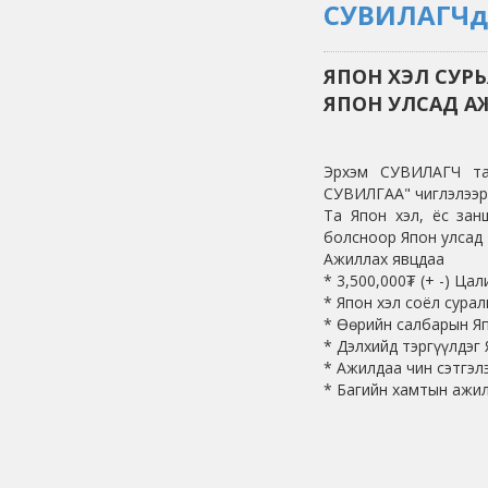
СУВИЛАГЧда
ЯПОН ХЭЛ СУРЬ
ЯПОН УЛСАД А
Эрхэм СУВИЛАГЧ та
СУВИЛГАА" чиглэлээр
Та Япон хэл, ёс зан
болсноор Япон улсад
Ажиллах явцдаа
* 3,500,000₮ (+ -) Ца
* Япон хэл соёл сура
* Өөрийн салбарын Я
* Дэлхийд тэргүүлдэг
* Ажилдаа чин сэтгэлэ
* Багийн хамтын ажи