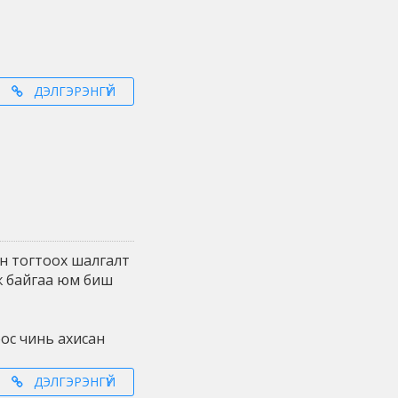
ДЭЛГЭРЭНГҮЙ
ин тогтоох шалгалт
вж байгаа юм биш
ос чинь ахисан
ДЭЛГЭРЭНГҮЙ