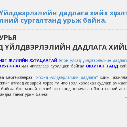
 Үйлдвэрлэлийн дадлага хийх хүсэл
элний сургалтанд урьж байна.
УРЬЯ
Д ҮЙЛДВЭРЛЭЛИЙН ДАДЛАГА ХИЙЦ
НЭГ ЖИЛИЙН ХУГАЦААТАЙ
Япон улсад үйлдвэрлэлийн дадлаг
 ЖУУЛЧЛАЛ
-ын чиглэлээр суралцаж байгаа
ОЮУТАН ТАНД
сай
гаа мэргэжлээрээ
"Японд үйлдвэрлэлийн дадлага"
хийж, ажилла
жийг атгаад аваарай. Хэрэв та Япон хэл хараахан судлаж амжаа
байгаа бол манай хэлний төв танд зориулсан Япон хэлний анха
андаа таныг урьж байна.